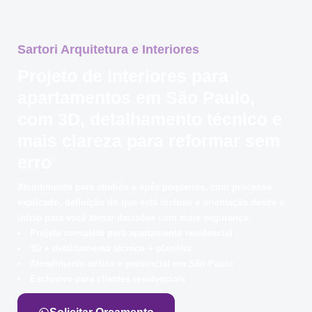
Sartori Arquitetura e Interiores
Projeto de interiores para
apartamentos em São Paulo,
com 3D, detalhamento técnico e
mais clareza para reformar sem
erro
Atendimento para studios e apês pequenos, com processo
explicado, definição do que está incluso e orientação desde o
início para você tomar decisões com mais segurança.
Projeto completo para apartamento residencial
3D + detalhamento técnico + planilha
Atendimento online e presencial em São Paulo
Exclusivo para clientes residenciais